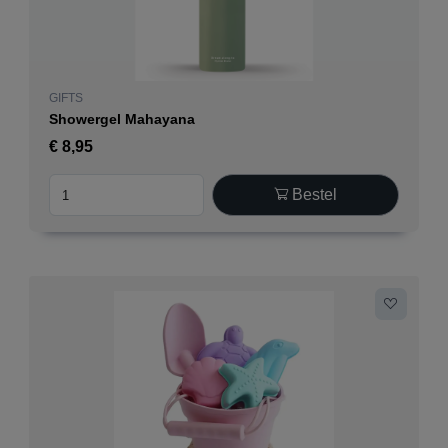
GIFTS
Showergel Mahayana
€
8,95
Bestel