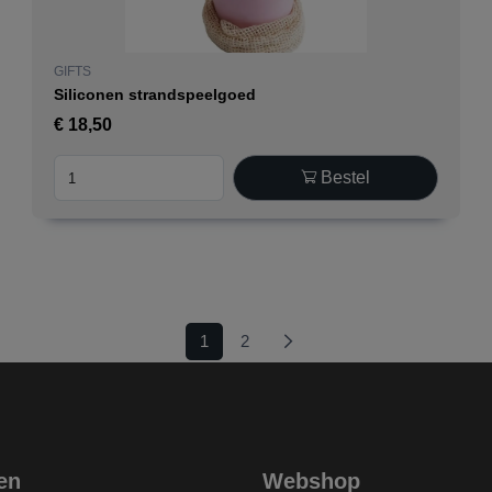
GIFTS
Siliconen strandspeelgoed
€
18,50
Bestel
(current)
1
2
en
Webshop