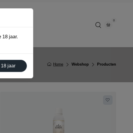
0
n
 18 jaar.
Home
Webshop
Producten
18 jaar